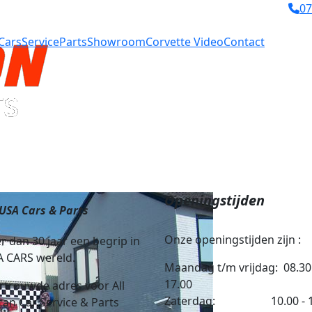
07
Cars
Service
Parts
Showroom
Corvette Video
Contact
Openingstijden
 USA Cars & Parts
Onze openingstijden zijn :
r dan 30 jaar een begrip in
A CARS wereld.
Maandag t/m vrijdag: 08.30
17.00
rtrouwde adres voor All
Zaterdag: 10.00 - 1
an Car Service & Parts