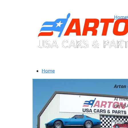
Home
Home
Arton
Al mee
de US
Het ve
Americ