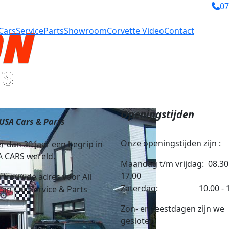
07
Cars
Service
Parts
Showroom
Corvette Video
Contact
Openingstijden
 USA Cars & Parts
Onze openingstijden zijn :
r dan 30 jaar een begrip in
A CARS wereld.
Maandag t/m vrijdag: 08.30
17.00
rtrouwde adres voor All
Zaterdag: 10.00 - 1
an Car Service & Parts
Zon- en feestdagen zijn we
gesloten.