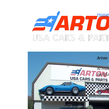
Home
Arton
Al mee
de US
Het ve
Americ